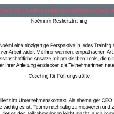
tieren Sie uns für Ihr maßgeschneidertes Resilienz-S
oémi eine einzigartige Perspektive in jedes Training 
rer Arbeit wider. Mit ihrer warmen, empathischen Art 
senschaftliche Ansätze mit praktischen Tools, die nich
ter ihrer Anleitung entdecken die Teilnehmerinnen neu
ilienz im Unternehmenskontext. Als ehemaliger CEO m
ie wichtig es ist, Teams nachhaltig zu motivieren und 
, der es den Teilnehmerinnen leicht macht, auch komp