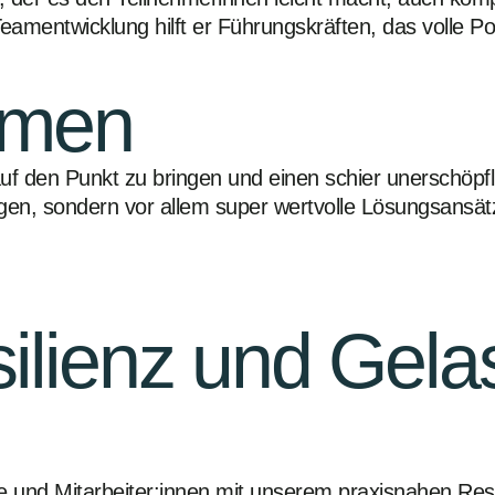
ntwicklung hilft er Führungskräften, das volle Potenz
mmen
 auf den Punkt zu bringen und einen schier unerschö
rungen, sondern vor allem super wertvolle Lösungsansä
ilienz und Gelas
e und Mitarbeiter:innen mit unserem praxisnahen Resil