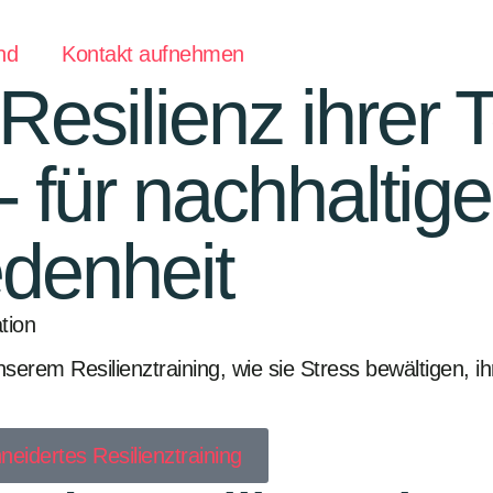
nd
Kontakt aufnehmen
 Resilienz ihrer
- für nachhaltig
edenheit
tion
nserem Resilienztraining, wie sie Stress bewältigen, 
eidertes Resilienztraining