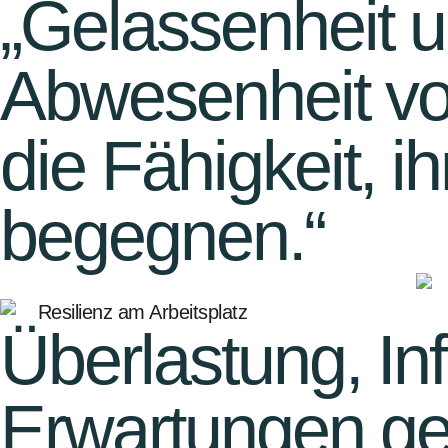
„Gelassenheit un
Abwesenheit vo
die Fähigkeit, i
begegnen.“
Überlastung, In
Erwartungen ge