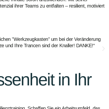
ial ihrer Teams zu entfalten – resilient, motiviert
pflichen "Werkzeugkasten" um bei der Veränderung
„Ic
tze und Ihre Trancen sind der Knaller! DANKE!“
Sie
und
Sar
senheit in Ihr
ienztraining. Schaffen Sie ein Arbeitsumfeld, das