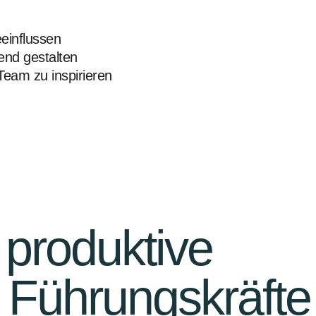
einflussen
rend gestalten
Team zu inspirieren
 produktive
d Führungskräfte