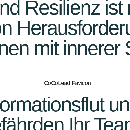
d Resilienz ist 
n Herausforder
hnen mit innerer
formationsflut u
fährden Ihr Te